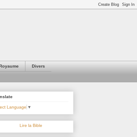
Royaume
Divers
nslate
lect Language
▼
Lire la Bible