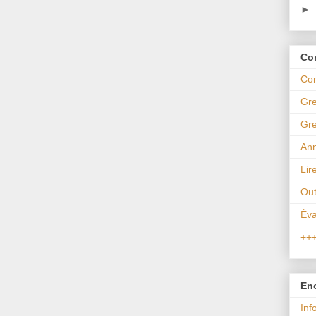
►
Co
Com
Gre
Gre
An
Lir
Out
Éva
++
Enc
Inf