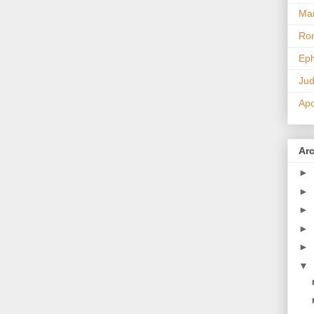
Ma
Ro
Eph
Ju
Apo
Arc
►
►
►
►
►
▼