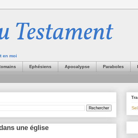
u Testament
it en moi
Romains
Ephésiens
Apocalypse
Paraboles
Tra
Se
dans une église