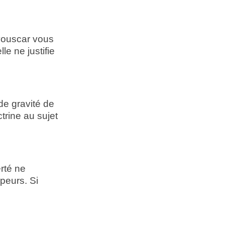
vouscar vous
le ne justifie
de gravité de
ctrine au sujet
erté ne
peurs. Si