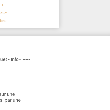
u+
uquet
liens
t - Info+ -----
 sur une
si par une