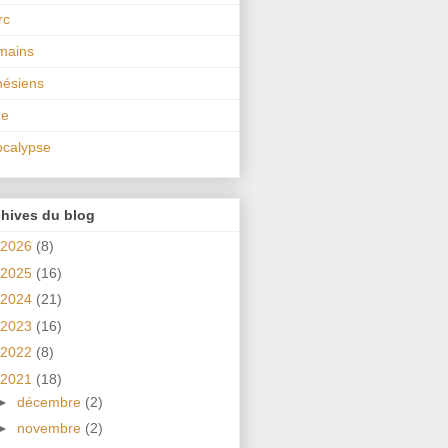
rc
mains
ésiens
de
calypse
hives du blog
2026
(8)
2025
(16)
2024
(21)
2023
(16)
2022
(8)
2021
(18)
►
décembre
(2)
►
novembre
(2)