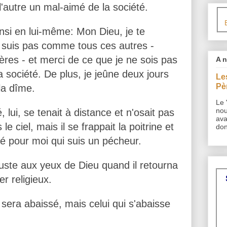
 l'autre un mal-aimé de la société.
ainsi en lui-même: Mon Dieu, je te
 suis pas comme tous ces autres -
ères - et merci de ce que je ne sois pas
A 
société. De plus, je jeûne deux jours
Le
Pè
la dîme.
Le 
nou
 lui, se tenait à distance et n'osait pas
ava
e ciel, mais il se frappait la poitrine et
don
tié pour moi qui suis un pécheur.
ste aux yeux de Dieu quand il retourna
er religieux.
e sera abaissé, mais celui qui s'abaisse