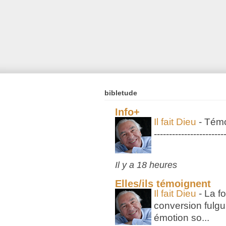
bibletude
Info+
Il fait Dieu
-
Témo
-----------------------
Il y a 18 heures
Elles/ils témoignent
Il fait Dieu
-
La fo
conversion fulgu
émotion so...