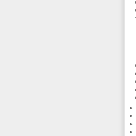
►
►
►
►